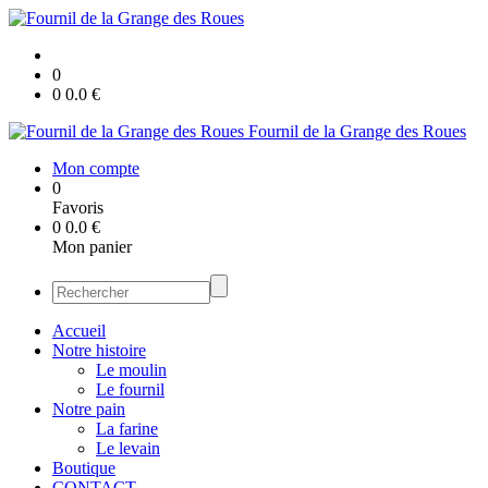
0
0
0.0
€
Fournil de la Grange des Roues
Mon compte
0
Favoris
0
0.0
€
Mon panier
Accueil
Notre histoire
Le moulin
Le fournil
Notre pain
La farine
Le levain
Boutique
CONTACT