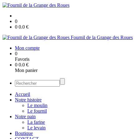
0
0
0.0
€
Fournil de la Grange des Roues
Mon compte
0
Favoris
0
0.0
€
Mon panier
Accueil
Notre histoire
Le moulin
Le fournil
Notre pain
La farine
Le levain
Boutique
CONTACT