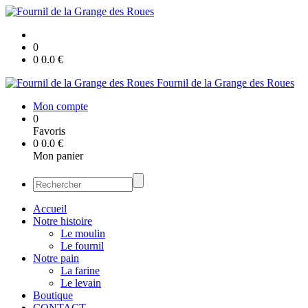
0
0
0.0
€
Fournil de la Grange des Roues
Mon compte
0
Favoris
0
0.0
€
Mon panier
Accueil
Notre histoire
Le moulin
Le fournil
Notre pain
La farine
Le levain
Boutique
CONTACT