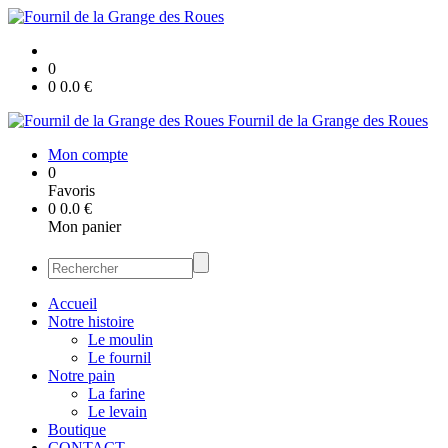
0
0
0.0
€
Fournil de la Grange des Roues
Mon compte
0
Favoris
0
0.0
€
Mon panier
Accueil
Notre histoire
Le moulin
Le fournil
Notre pain
La farine
Le levain
Boutique
CONTACT