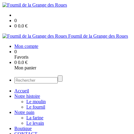
0
0
0.0
€
Fournil de la Grange des Roues
Mon compte
0
Favoris
0
0.0
€
Mon panier
Accueil
Notre histoire
Le moulin
Le fournil
Notre pain
La farine
Le levain
Boutique
CONTACT