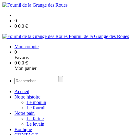
0
0
0.0
€
Fournil de la Grange des Roues
Mon compte
0
Favoris
0
0.0
€
Mon panier
Accueil
Notre histoire
Le moulin
Le fournil
Notre pain
La farine
Le levain
Boutique
CONTACT