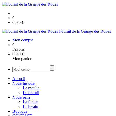
0
0
0.0
€
Fournil de la Grange des Roues
Mon compte
0
Favoris
0
0.0
€
Mon panier
Accueil
Notre histoire
Le moulin
Le fournil
Notre pain
La farine
Le levain
Boutique
CONTACT